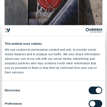
This website uses cookies
We use cookies to personalise content and ads, to provide social
media features and to analyse our traffic. We also share information
about your use of our site with our social media, advertising and
Brand Identity
analytics partners who may combine it with other information that
03.
you’ve provided to them or that they’ve collected from your use of
their services.
Lavoriamo a stretto contatto con te per definire una brand
identity autentica e riconoscibile, capace di trasmettere valori
Consent
e personalità in ogni singolo punto di contatto.
Necessary
Selection
Una comunicazione omnichannel coerente che rende il tuo
marchio memorabile, lo distingue dalla concorrenza e
costruisce fiducia nel tempo.
Preferences