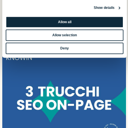
Sapevi che le Virtual Influencer stanno rivoluzionando la
Show details
pubblicità? Partiamo dall’inizio, chi sono le Influencer Digitali?
Allow all
Allow selection
12 marzo 2025
Deny